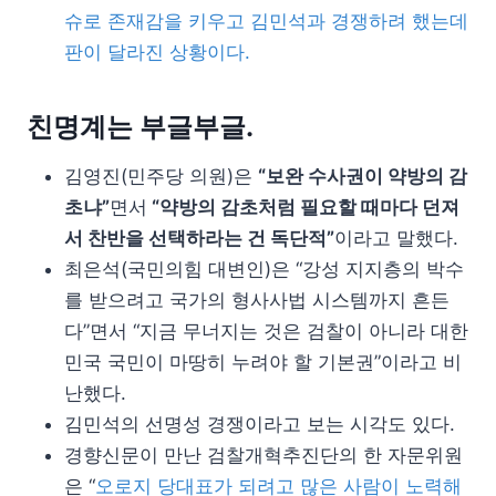
슈로 존재감을 키우고 김민석과 경쟁하려 했는데
판이 달라진 상황이다.
친명계는 부글부글.
김영진(민주당 의원)은
“보완 수사권이 약방의 감
초냐”
면서
“약방의 감초처럼 필요할 때마다 던져
서 찬반을 선택하라는 건 독단적”
이라고 말했다.
최은석(국민의힘 대변인)은 “강성 지지층의 박수
를 받으려고 국가의 형사사법 시스템까지 흔든
다”면서 “지금 무너지는 것은 검찰이 아니라 대한
민국 국민이 마땅히 누려야 할 기본권”이라고 비
난했다.
김민석의 선명성 경쟁이라고 보는 시각도 있다.
경향신문이 만난 검찰개혁추진단의 한 자문위원
은 “
오로지 당대표가 되려고 많은 사람이 노력해