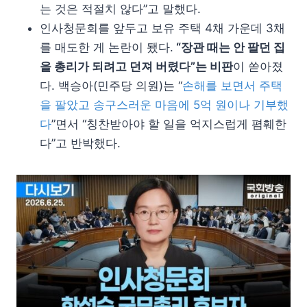
는 것은 적절치 않다”고 말했다.
인사청문회를 앞두고 보유 주택 4채 가운데 3채
를 매도한 게 논란이 됐다.
“장관 때는 안 팔던 집
을 총리가 되려고 던져 버렸다”는 비판
이 쏟아졌
다. 백승아(민주당 의원)는 “
손해를 보면서 주택
을 팔았고 송구스러운 마음에 5억 원이나 기부했
다
”면서 “칭찬받아야 할 일을 억지스럽게 폄훼한
다”고 반박했다.