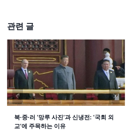
관련 글
북∙중∙러 ‘망루 사진’과 신냉전: ‘국회 외
교’에 주목하는 이유