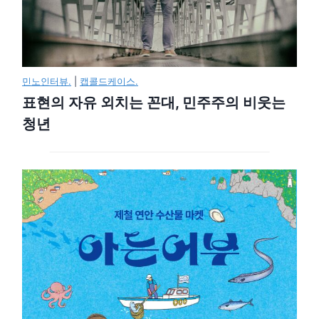
민노인터뷰.
|
캡콜드케이스.
표현의 자유 외치는 꼰대, 민주주의 비웃는
청년