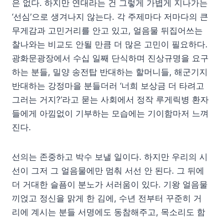
은 없다. 하지만 연대라는 건 그렇게 가볍게 지나가는
‘선심’으로 생겨나지 않는다. 각 주제마다 저마다의 큰
무게감과 고민거리를 안고 있고, 얼음물 뒤집어쓰는
찰나와는 비교도 안될 만큼 더 많은 고민이 필요하다.
광화문광장에서 수십 일째 단식하며 진상규명을 요구
하는 분들, 밀양 송전탑 반대하는 할머니들, 해군기지
반대하는 강정마을 분들더러 ‘너희 보상금 더 타려고
그러는 거지?’라고 묻는 사회에서 정작 루게릭병 환자
들에게 아낌없이 기부하는 모습에는 기이함마저 느껴
진다.
선의는 존중하고 박수 보낼 일이다. 하지만 우리의 시
선이 그저 그 얼음물에만 멈춰 서선 안 된다. 그 뒤에
더 거대한 슬픔이 분노가 서러움이 있다. 기왕 얼음물
끼얹고 정신을 맑게 한 김에, 수년 전부터 꾸준히 거
리에 계시는 분들 서명에도 동참해주고, 목소리도 함