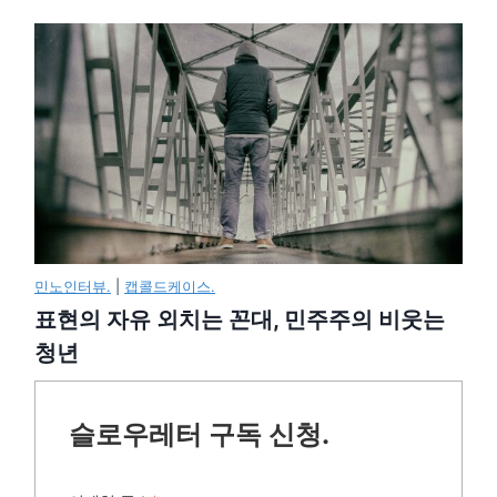
민노인터뷰.
|
캡콜드케이스.
표현의 자유 외치는 꼰대, 민주주의 비웃는
청년
슬로우레터 구독 신청.