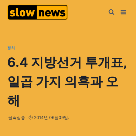
정치
6.4 지방선거 투개표,
일곱 가지 의혹과 오
해
물뚝심송
2014년 06월09일.