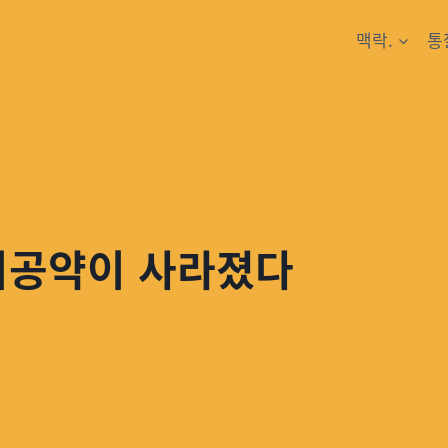
맥락.
통
지공약이 사라졌다