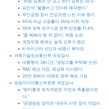
“반중 집회는 안 되고 반미 집회는 되나.”
김민석 “블룸버그 인터뷰 왜곡됐다.”
무안공항 참사 진상규명 느린 이유 뭔가.
60세 이상 고용률이 30세 이하 역전.
18개 국책 연구기관 정책 반영률 11.4%.
“춤 춰봐라 한 적 없다”, 위증 논란.
국정자원 화재는 설계 오류가 원인.
K-마이스터 산단과 세종시 복마전.
과학기술정보통신부 국정감사.
대통령의 38시간, ‘냉장고를 부탁해’ 논란.
R&D 예산 삭감, 최상목 지시였다.
20만 원짜리 USB로 정부 해킹 가능.
방송미디어통신위원회 국정감사.
“방미통위 조직개편은 이진숙 축출용이었
다.”
“공영방송 장악은 내란의 사전 정지 작업이