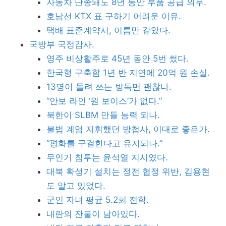
자동차 단종돼도 8년 동안 부품 공급 의무.
호남선 KTX 표 구하기 어려운 이유.
택배 표준계약서, 이름만 같았다.
국방부 국정감사.
영주 비상활주로 45년 동안 5번 썼다.
한국형 구축함 1년 반 지연에 20억 원 손실.
13명이 돌려 쓰는 방독면 괜찮나.
“안보 라인 ‘원 보이스’가 없다.”
북한이 SLBM 만들 능력 되나.
불법 계엄 지휘했던 방첩사, 이대로 좋은가.
“평화를 구걸한다고 유지되나.”
무인기 침투는 윤석열 지시였다.
대북 확성기 설치는 정전 협정 위반, 김용현
도 알고 있었다.
군인 자녀 평균 5.2회 전학.
내란의 잔불이 남아있다.