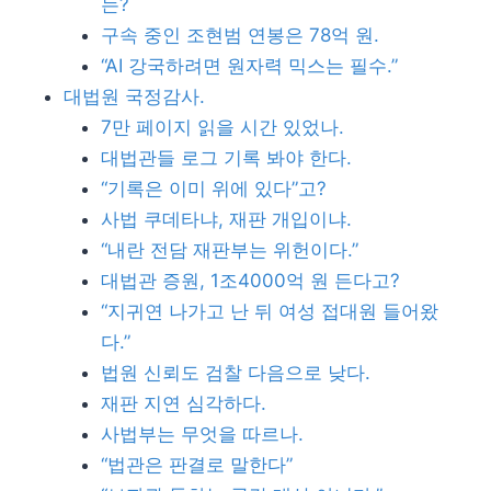
는?
구속 중인 조현범 연봉은 78억 원.
“AI 강국하려면 원자력 믹스는 필수.”
대법원 국정감사.
7만 페이지 읽을 시간 있었나.
대법관들 로그 기록 봐야 한다.
“기록은 이미 위에 있다”고?
사법 쿠데타냐, 재판 개입이냐.
“내란 전담 재판부는 위헌이다.”
대법관 증원, 1조4000억 원 든다고?
“지귀연 나가고 난 뒤 여성 접대원 들어왔
다.”
법원 신뢰도 검찰 다음으로 낮다.
재판 지연 심각하다.
사법부는 무엇을 따르나.
“법관은 판결로 말한다”