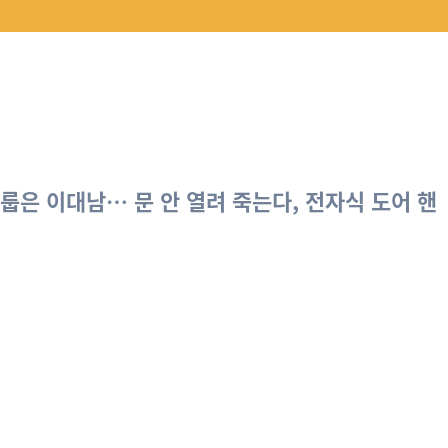
룹은 이대남… 문 안 열려 죽는다, 전자식 도어 핸