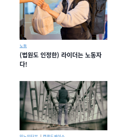
노동
(법원도 인정한) 라이더는 노동자
다!
민노인터뷰.
|
캡콜드케이스.