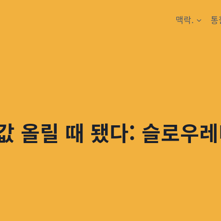
맥락.
통
뱃값 올릴 때 됐다: 슬로우레