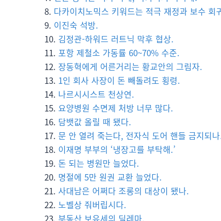
다카이치노믹스 키워드는 적극 재정과 보수 회귀
이진숙 석방.
김정관-하워드 러트닉 막후 협상.
포항 제철소 가동률 60~70% 수준.
장동혁에게 어른거리는 황교안의 그림자.
1인 회사 사장이 돈 빼돌려도 횡령.
나르시시스트 천상연.
요양병원 수면제 처방 너무 많다.
담뱃값 올릴 때 됐다.
문 안 열려 죽는다, 전자식 도어 핸들 금지되나
이재명 부부의 ‘냉장고를 부탁해.’
돈 되는 병원만 늘었다.
명절에 5만 원권 교환 늘었다.
사대남은 어쩌다 조롱의 대상이 됐나.
노벨상 줘버립시다.
부동산 보유세의 딜레마.