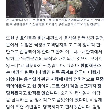
9차 공판에서 증인으로 출석한 고동희 정보사령부 계획처장(왼쪽)은 계엄 선
포 후 선관위 장악 작전을 현장 지휘했다. 중앙선관위 CCTV 화면 갈무리.
또한 변호인들은 헌법재판소가 윤석열 탄핵심판 결정
문에서 ‘계엄은 국정최고책임자의 고도의 정치적 판
단으로 존중되어야 한다고 한거 아느냐, (내란죄에서
말하는) ‘국헌문란의 목적’과 배치되는 것으로 보이지
않느냐”고 질문하기도 했습니다. 그러나
헌법재판소
는 야권의 탄핵이나 법안 단독 통과로 정국이 어렵게
되었다는 윤석열의 판단 자체에 대해 정치적으로 존중
되어야한다고 한 것이지, 그로 인해 계엄 선포까지 정
당화된다고 한적은 없습니다.
오히려 윤석열이 야당
을 설득하는 등 정치적으로 풀었어야 했다며, 비상계
엄이 위헌 위법임이 명확하다고 판시했습니다. 김정