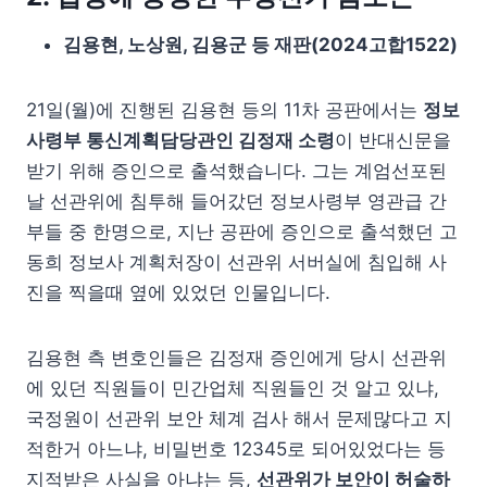
김용현, 노상원, 김용군 등 재판(2024고합1522)
21일(월)에 진행된 김용현 등의 11차 공판에서는
정보
사령부 통신계획담당관인 김정재 소령
이 반대신문을
받기 위해 증인으로 출석했습니다. 그는 계엄선포된
날 선관위에 침투해 들어갔던 정보사령부 영관급 간
부들 중 한명으로, 지난 공판에 증인으로 출석했던 고
동희 정보사 계획처장이 선관위 서버실에 침입해 사
진을 찍을때 옆에 있었던 인물입니다.
김용현 측 변호인들은 김정재 증인에게 당시 선관위
에 있던 직원들이 민간업체 직원들인 것 알고 있냐,
국정원이 선관위 보안 체계 검사 해서 문제많다고 지
적한거 아느냐, 비밀번호 12345로 되어있었다는 등
지적받은 사실을 아냐는 등,
선관위가 보안이 허술하