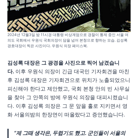
2024년 12월3일 밤 11시경 대통령 비상계엄으로 경찰이 통제 중인 서울 여
의도 국회에서 우원식 국회의장이 담을 넘어 본청으로 향하는 모습. 김성록
경호대장이 찍은 사진이다. 우원식 의장 페이스북.
김성록 대장은 그 광경을 사진으로 찍어 남겼습니
다.
이후 우원식 의장이 긴급 대국민 기자회견을 마친
후 김성록 대장은 기자회견으로 위치가 노출되었으니
피신해야 한다고 제안했고, 국회 본청 안의 빈 사무실
을 찾아 그 안쪽의 방에 우원식 의장을 대피시켰습니
다. 이후 김성록 의장은 그 문 앞을 홀로 지키면서 영
화 서울의밤의 한장면이 떠올랐다고 증언했습니다.
“제 그때 생각은, 두렵기도 했고. 군인들이 서울의