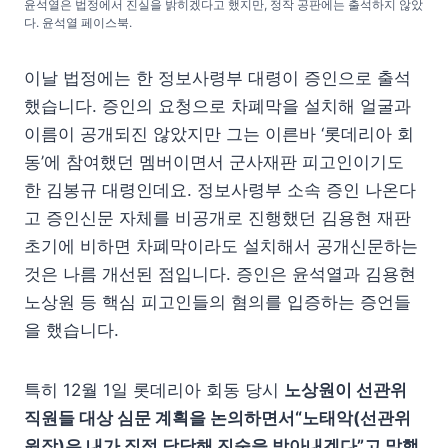
윤석열은 법정에서 진실을 밝히겠다고 했지만, 정작 공판에는 출석하지 않았
다. 윤석열 페이스북.
이날 법정에는 한 정보사령부 대령이 증인으로 출석
했습니다. 증인의 요청으로 차폐막을 설치해 얼굴과
이름이 공개되진 않았지만 그는 이른바 ‘롯데리아 회
동’에 참여했던 멤버이면서 군사재판 피고인이기도
한 김봉규 대령인데요. 정보사령부 소속 증인 나온다
고 증인신문 자체를 비공개로 진행했던 김용현 재판
초기에 비하면 차폐막이라도 설치해서 공개신문하는
것은 나름 개선된 점입니다. 증인은 윤석열과 김용현
노상원 등 핵심 피고인들의 혐의를 입증하는 증언들
을 했습니다.
특히 12월 1일 롯데리아 회동 당시
노상원이 선관위
직원들 대상 심문 계획을 논의하면서“노태악(선관위
원장)은 내가 직접 담당해 진술을 받아내겠다”고 말했