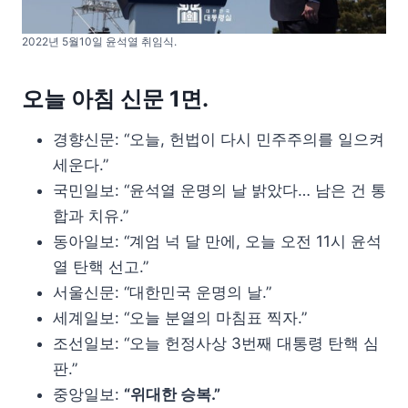
2022년 5월10일 윤석열 취임식.
오늘 아침 신문 1면.
경향신문: “오늘, 헌법이 다시 민주주의를 일으켜
세운다.”
국민일보: “윤석열 운명의 날 밝았다… 남은 건 통
합과 치유.”
동아일보: “계엄 넉 달 만에, 오늘 오전 11시 윤석
열 탄핵 선고.”
서울신문: “대한민국 운명의 날.”
세계일보: “오늘 분열의 마침표 찍자.”
조선일보: “오늘 헌정사상 3번째 대통령 탄핵 심
판.”
중앙일보:
“위대한 승복.”