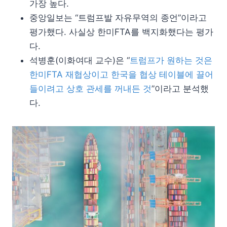
가장 높다.
중앙일보는 “트럼프발 자유무역의 종언”이라고
평가했다. 사실상 한미FTA를 백지화했다는 평가
다.
석병훈(이화여대 교수)은 “
트럼프가 원하는 것은
한미FTA 재협상이고 한국을 협상 테이블에 끌어
들이려고 상호 관세를 꺼내든 것
”이라고 분석했
다.