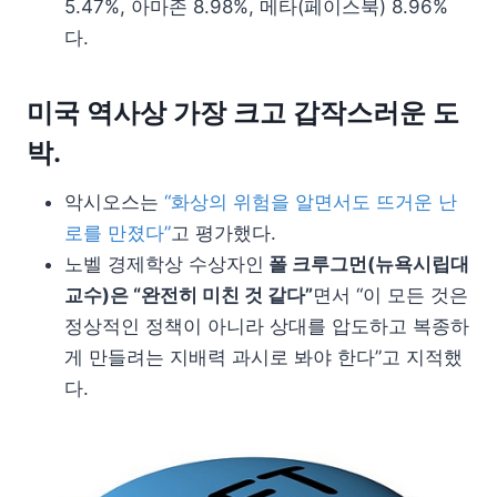
5.47%, 아마존 8.98%, 메타(페이스북) 8.96%
다.
미국 역사상 가장 크고 갑작스러운 도
박.
악시오스는
“화상의 위험을 알면서도 뜨거운 난
로를 만졌다”
고 평가했다.
노벨 경제학상 수상자인
폴 크루그먼(뉴욕시립대
교수)은 “완전히 미친 것 같다”
면서 “이 모든 것은
정상적인 정책이 아니라 상대를 압도하고 복종하
게 만들려는 지배력 과시로 봐야 한다”고 지적했
다.