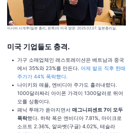
이시바 시게루(일본 총리, 왼쪽)의 미국 방문. 2025.02.07. 일본총리실.
미국 기업들도 충격.
가구 소매업체인 레스토레이션은 베트남과 중국
에서 35%와 23%를 만든다.
어제 발표 직후 한때
주가가 44% 폭락했다.
나이키와 애플, 엔비디아 주가도 흘러내렸다.
1000달러짜리 아이폰 가격이 1300달러로 뛰어
오를 상황이다.
패닉 투매가 쏟아지면서
매그니피센트 7이 모두
폭락
했다. 하락 폭은 엔비디아 7.81%, 마이크로
소프트 2.36%, 알파벳(구글) 4.02%, 테슬라