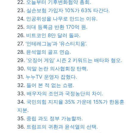
오늘부터 기후변화협약 총회.
실손보험 가입자 10%가 63% 타간다.
인공위성을 나무로 만드는 이유.
의대 등록금 반환 170억 원.
비트코인 8만 달러 돌파.
‘인테레그눔’과 ‘유스티치움’.
윤석열의 골프 연습.
‘오징어 게임’ 시즌 2 키워드는 배타와 혐오.
막말 논란 의사협회장 탄핵.
누누TV 운영자 잡혔다.
들어 본 적 없는 쇼팽.
배우자의 조언과 국정농단의 차이.
국민의힘 지지율 35% 가운데 15%가 한동훈
지분.
중립 과도 정부 가능할까.
트럼프의 귀환과 윤석열의 선택.