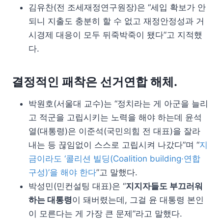
김유찬(전 조세재정연구원장)은 “세입 확보가 안
되니 지출도 충분히 할 수 없고 재정안정성과 거
시경제 대응이 모두 뒤죽박죽이 됐다”고 지적했
다.
결정적인 패착은 선거연합 해체.
박원호(서울대 교수)는 “정치라는 게 아군을 늘리
고 적군을 고립시키는 노력을 해야 하는데 윤석
열(대통령)은 이준석(국민의힘 전 대표)을 잘라
내는 등 끊임없이 스스로 고립시켜 나갔다”며 “
지
금이라도 ‘콜리션 빌딩(Coalition building·연합
구성)’을 해야 한다
”고 말했다.
박성민(민컨설팅 대표)은 “
지지자들도 부끄러워
하는 대통령
이 돼버렸는데, 그걸 윤 대통령 본인
이 모른다는 게 가장 큰 문제”라고 말했다.