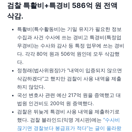
검찰 특활비+특경비 586억 원 전액
삭감.
특활비(특수활동비)는 기밀 유지가 필요한 정보
수집과 사건 수사에 쓰는 경비고 특경비(특정업
무경비)는 수사와 감사 등 특정 업무에 쓰는 경비
다. 각각 80억 원과 506억 원인데 모두 삭감했
다.
정청래(법사위원장)가 “내역이 입증되지 않으면
삭감하겠다”고 했지만 검찰이 사용 내역을 제출
하지 않았다.
국선 변호사 관련 예산 217억 원을 증액했고 대
법원 인건비도 200억 원 증액했다.
검찰은 뒤늦게 특경비 사용 내역을 제출하기로
했다. 검찰 블라인드(익명 게시판)에는
“수사비
끊기면 경찰보다 봉급표가 적다”는 글이 올라왔