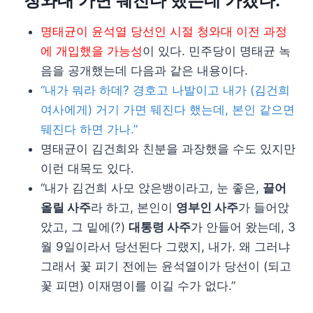
“청와대 가면 뒈진다 했는데 가겠나.”
명태균이 윤석열 당선인 시절 청와대 이전 과정
에 개입했을 가능성
이 있다. 민주당이 명태균 녹
음을 공개했는데 다음과 같은 내용이다.
“내가 뭐라 하데? 경호고 나발이고 내가 (김건희
여사에게) 거기 가면 뒈진다 했는데, 본인 같으면
뒈진다 하면 가나.”
명태균이 김건희와 친분을 과장했을 수도 있지만
이런 대목도 있다.
“내가 김건희 사모 앉은뱅이라고, 눈 좋은,
끌어
올릴 사주
라 하고, 본인이
영부인 사주
가 들어앉
았고, 그 밑에(?)
대통령 사주
가 안들어 왔는데, 3
월 9일이라서 당선된다 그랬지, 내가. 왜 그러냐
그래서 꽃 피기 전에는 윤석열이가 당선이 (되고
꽃 피면) 이재명이를 이길 수가 없다.”