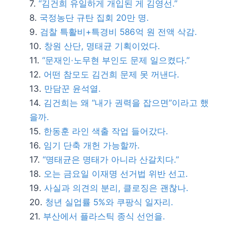
“김건희 유일하게 개입된 게 김영선.”
국정농단 규탄 집회 20만 명.
검찰 특활비+특경비 586억 원 전액 삭감.
창원 산단, 명태균 기획이었다.
“문재인·노무현 부인도 문제 일으켰다.”
어떤 참모도 김건희 문제 못 꺼낸다.
만담꾼 윤석열.
김건희는 왜 “내가 권력을 잡으면”이라고 했
을까.
한동훈 라인 색출 작업 들어갔다.
임기 단축 개헌 가능할까.
“명태균은 명태가 아니라 산갈치다.”
오는 금요일 이재명 선거법 위반 선고.
사실과 의견의 분리, 클로징은 괜찮나.
청년 실업률 5%와 쿠팡식 일자리.
부산에서 플라스틱 종식 선언을.