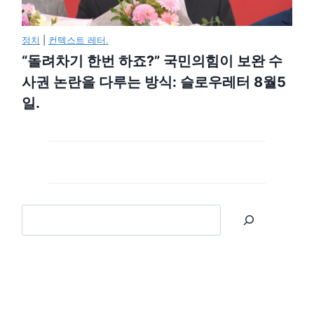
정치
|
컨텍스트 레터.
“돌려차기 한번 하죠?” 국민의힘이 보완 수
사권 논란을 다루는 방식: 슬로우레터 8월5
일.