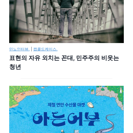
민노인터뷰.
|
캡콜드케이스.
표현의 자유 외치는 꼰대, 민주주의 비웃는
청년