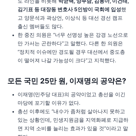
도 라인을 비롯해
박균택, 양부남, 김동아, 이건태,
김기표 등 대장동 변호사 5인방이 국회에 입성
했
고 양문석과 곽상언, 이상식 등 대선 경선 캠프
출신 멤버들도 많다.
한 중진 의원은 “너무 선명성 높은 강경 노선으로
만 가서는 곤란하다”고 말했다. 다른 한 의원은
“정치적 이슈에만 경도될 경우 대선에서 중도층
이 떨어져 나갈 가능성이 크다”고 지적했다.
모든 국민 25만 원, 이재명의 공약은?
이재명(민주당 대표)의 공약이었고 총선을 이긴
마당에 포기할 이유가 없다.
총선 이후에도 “내수가 좀처럼 살아나지 못하고
있는 상황인데, 민생지원금을 지역화폐로 지급하
면 지역 소비를 늘리는 효과가 있을 것”이라고 말