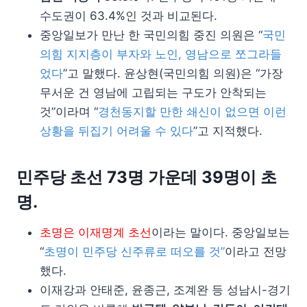
수도권이 63.4%인 것과 비교된다.
중앙일보가 만난 한 국민의힘 중진 의원은 “
국민
의힘 지지층이 부자와 노인, 영남으로 쪼그라들
었다
”고 말했다. 윤상현(국민의힘 의원)은 “가장
무서운 건 영남에 고립되는 구도가 안착되는
것”이라며 “
경천동지할 만한 쇄신이 없으면 이런
상황을 뒤집기 어려울 수 있다
”고 지적했다.
민주당 초선 73명 가운데 39명이 초
명.
초명은 이재명계 초선
이라는 말이다. 중앙일보는
“
초명이 민주당 신주류로 떠오를 것”
이라고 전망
했다.
이재강과 안태준, 윤종근, 조계완 등 성남시-경기