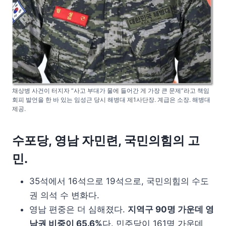
채상병 사건이 터지자 “사고 부대가 물에 들어간 게 가장 큰 문제”라고 책임
회피 발언을 한 바 있는 임성근 당시 해병대 제1사단장. 계급은 소장. 해병대
제공.
수포당, 영남 자민련, 국민의힘의 고
민.
35석에서 16석으로 19석으로, 국민의힘의 수도
권 의석 수 변화다.
영남 편중은 더 심해졌다.
지역구 90명 가운데 영
남권 비중이 65.6%
다. 민주당이 161명 가운데