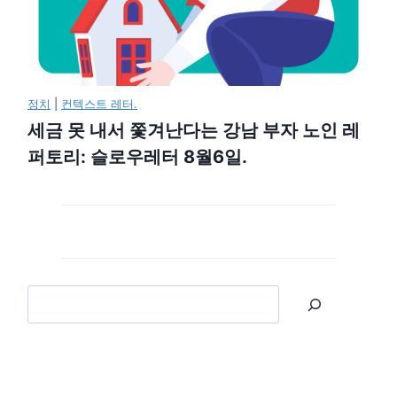
정치
|
컨텍스트 레터.
세금 못 내서 쫓겨난다는 강남 부자 노인 레
퍼토리: 슬로우레터 8월6일.