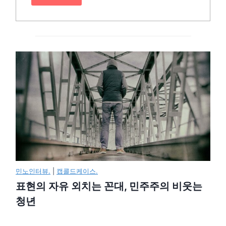
민노인터뷰.
|
캡콜드케이스.
표현의 자유 외치는 꼰대, 민주주의 비웃는
청년