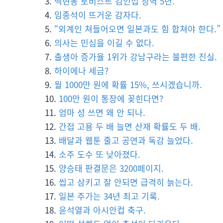
백현동 로비스트 김인섭 징역 5년.
임종석이 뜨거운 감자다.
“외계인 쳐들어오면 일본과도 힘 합쳐야 한다.”
의사는 민심을 이길 수 없다.
출생아 증가율 1위가 강남구라는 불편한 진실.
하이에나 세금?
월 1000만 원에 확률 15%, 쓰시겠습니까.
100만 원이 통장에 꽂힌다면?
엄마 성 쓰면 왜 안 되나.
간접 고용 두 배 늘면 산재 확률도 두 배.
배달과 웹툰 줄고 공연과 독감 늘었다.
소주 도수 또 낮아졌다.
양승태 판결문은 3200페이지.
씹고 삼키고 잘 안되면 급격히 늙는다.
일본 주가는 34년 최고 기록.
윤석열과 아시안컵 축구.