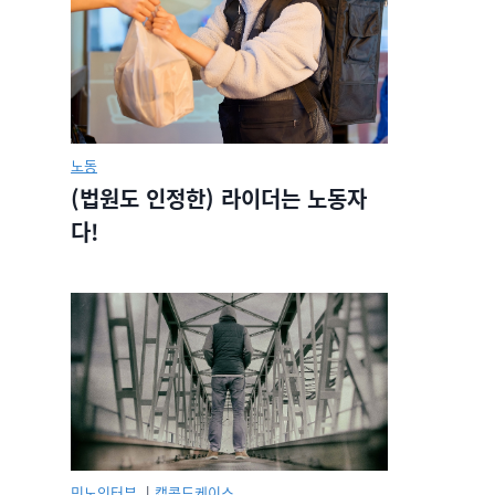
노동
(법원도 인정한) 라이더는 노동자
다!
민노인터뷰.
|
캡콜드케이스.