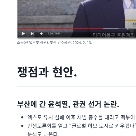
조국(전 법무부 장관). 부산 민주공원. 2024. 2. 13.
쟁점과 현안.
부산에 간 윤석열, 관권 선거 논란.
엑스포 유치 실패 이후 재벌 총수들 데리고 떡볶이 투
민생토론회를 열고 “글로벌 허브 도시로 키우겠다”
분석도 나온다.