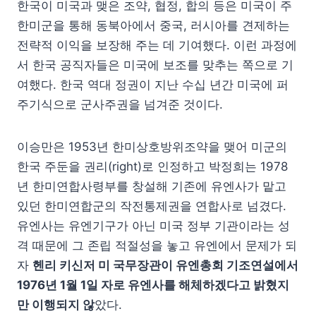
한국이 미국과 맺은 조약, 협정, 합의 등은 미국이 주
한미군을 통해 동북아에서 중국, 러시아를 견제하는
전략적 이익을 보장해 주는 데 기여했다. 이런 과정에
서 한국 공직자들은 미국에 보조를 맞추는 쪽으로 기
여했다. 한국 역대 정권이 지난 수십 년간 미국에 퍼
주기식으로 군사주권을 넘겨준 것이다.
이승만은 1953년 한미상호방위조약을 맺어 미군의
한국 주둔을 권리(right)로 인정하고 박정희는 1978
년 한미연합사령부를 창설해 기존에 유엔사가 맡고
있던 한미연합군의 작전통제권을 연합사로 넘겼다.
유엔사는 유엔기구가 아닌 미국 정부 기관이라는 성
격 때문에 그 존립 적절성을 놓고 유엔에서 문제가 되
자
헨리 키신저 미 국무장관이 유엔총회 기조연설에서
1976년 1월 1일 자로 유엔사를 해체하겠다고 밝혔지
만 이행되지 않
았다.