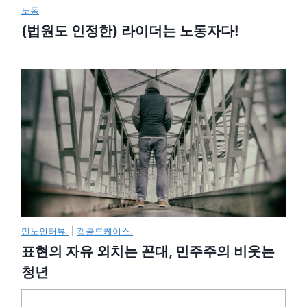
노동
(법원도 인정한) 라이더는 노동자다!
민노인터뷰.
|
캡콜드케이스.
표현의 자유 외치는 꼰대, 민주주의 비웃는
청년