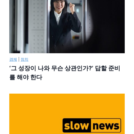
경제
|
정치
‘그 성장이 나와 무슨 상관인가?’ 답할 준비
를 해야 한다