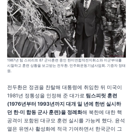
1987년 팀 스피리트 87 군사훈련 중인 한미연합작전지휘소와 미군부대를
시찰하고 훈련 상황을 보고받는 전두환. 민주화운동기념사업회. 기증자 정태
원.
전두환은 정권을 찬탈해 대통령에 취임한 뒤 미국이
1981년 정통성을 인정해 준 대가로
팀스피릿 훈련
(1976년부터 1993년까지 대개 일 년에 한번 실시하
던 한·미 합동 군사 훈련)을 정례화
해 북한에 대한 핵
공격이 포함된 대규모 훈련 실시를 가능케 했다. 윤석
열은 유엔사 활성화에 적극 기여하면서 한국군이 그