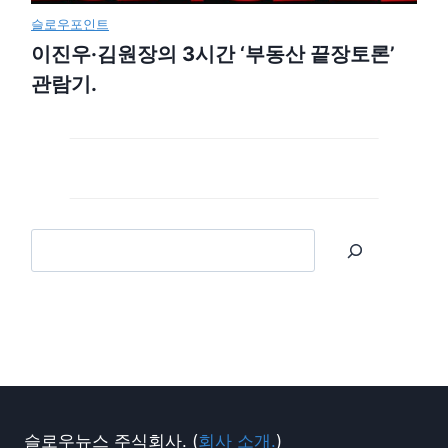
슬로우포인트
이진우·김원장의 3시간 ‘부동산 끝장토론’
관람기.
슬로우뉴스 주식회사. (
회사 소개.
)