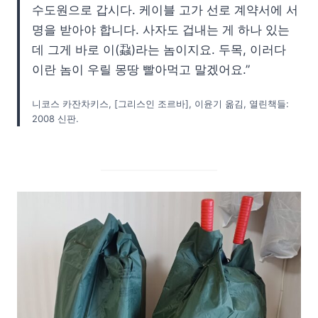
수도원으로 갑시다. 케이블 고가 선로 계약서에 서
명을 받아야 합니다. 사자도 겁내는 게 하나 있는
데 그게 바로 이(蝨)라는 놈이지요. 두목, 이러다
이란 놈이 우릴 몽땅 빨아먹고 말겠어요.”
니코스 카잔차키스, [그리스인 조르바], 이윤기 옮김, 열린책들:
2008 신판.