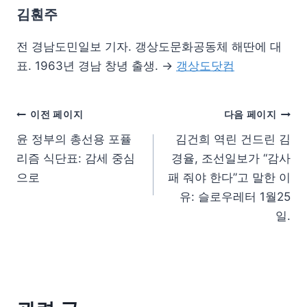
김훤주
전 경남도민일보 기자. 갱상도문화공동체 해딴에 대
표. 1963년 경남 창녕 출생. →
갱상도닷컴
이전 페이지
다음 페이지
윤 정부의 총선용 포퓰
김건희 역린 건드린 김
리즘 식단표: 감세 중심
경율, 조선일보가 “감사
으로
패 줘야 한다”고 말한 이
유: 슬로우레터 1월25
일.