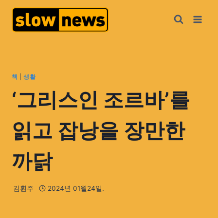
책
|
생활
‘그리스인 조르바’를
읽고 잡낭을 장만한
까닭
김훤주
2024년 01월24일.