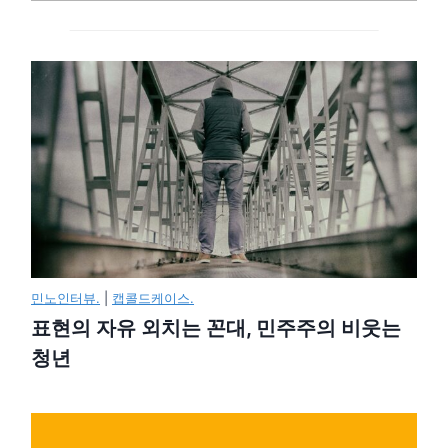
민노인터뷰.
|
캡콜드케이스.
표현의 자유 외치는 꼰대, 민주주의 비웃는
청년