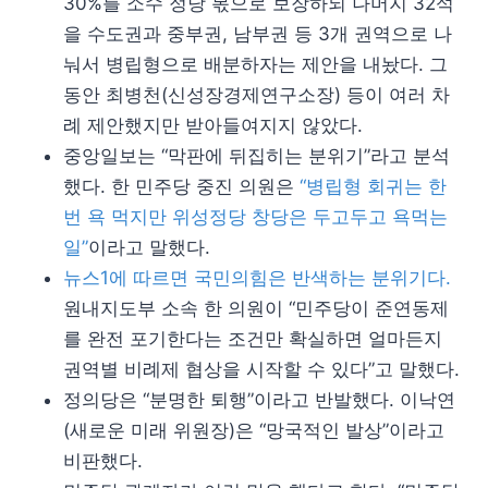
30%를 소수 정당 몫으로 보장하되 나머지 32석
을 수도권과 중부권, 남부권 등 3개 권역으로 나
눠서 병립형으로 배분하자는 제안을 내놨다. 그
동안 최병천(신성장경제연구소장) 등이 여러 차
례 제안했지만 받아들여지지 않았다.
중앙일보는 “막판에 뒤집히는 분위기”라고 분석
했다. 한 민주당 중진 의원은
“병립형 회귀는 한
번 욕 먹지만 위성정당 창당은 두고두고 욕먹는
일”
이라고 말했다.
뉴스1에 따르면 국민의힘은 반색하는 분위기다.
원내지도부 소속 한 의원이 “민주당이 준연동제
를 완전 포기한다는 조건만 확실하면 얼마든지
권역별 비례제 협상을 시작할 수 있다”고 말했다.
정의당은 “분명한 퇴행”이라고 반발했다. 이낙연
(새로운 미래 위원장)은 “망국적인 발상”이라고
비판했다.