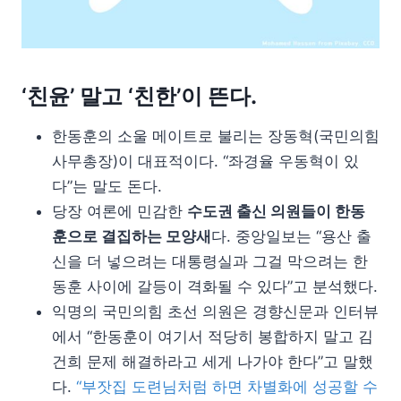
‘친윤’ 말고 ‘친한’이 뜬다.
한동훈의 소울 메이트로 불리는 장동혁(국민의힘
사무총장)이 대표적이다. “좌경율 우동혁이 있
다”는 말도 돈다.
당장 여론에 민감한
수도권 출신 의원들이 한동
훈으로 결집하는 모양새
다. 중앙일보는 “용산 출
신을 더 넣으려는 대통령실과 그걸 막으려는 한
동훈 사이에 갈등이 격화될 수 있다”고 분석했다.
익명의 국민의힘 초선 의원은 경향신문과 인터뷰
에서 “한동훈이 여기서 적당히 봉합하지 말고 김
건희 문제 해결하라고 세게 나가야 한다”고 말했
다.
“부잣집 도련님처럼 하면 차별화에 성공할 수