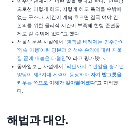
민주당 관계자가 이런 말을 했다고 한다. “민주당
으로선 이렇게 해도, 저렇게 해도 욕먹을 수밖에
없는 구조다. 시간이 계속 흐르면 결국 여야 간
논의를 위한 물리적 시간이 부족해 현행 준연동
제로 갈 수밖에 없다”고 했다.
서울신문은 사설에서 “
권역별 비례제는 민주당이
‘약속 이행’이란 명분과 의석수 손익에 대한 저울
질 끝에 내놓은 타협안
”이라고 평가했다.
동아일보는 사설에서
“막판까지 주판알을 튕기던
양당이 제3지대 세력이 등장하자
자기 밥그릇을
키우는 쪽으로 이해가 맞아떨어졌다
”
고 지적했
다.
해법과 대안.