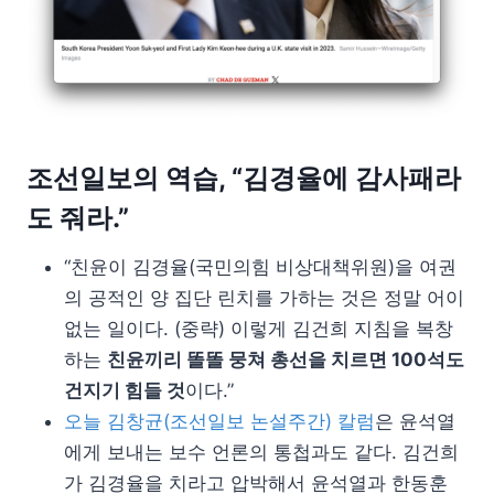
조선일보의 역습, “김경율에 감사패라
도 줘라.”
“친윤이 김경율(국민의힘 비상대책위원)을 여권
의 공적인 양 집단 린치를 가하는 것은 정말 어이
없는 일이다. (중략) 이렇게 김건희 지침을 복창
하는
친윤끼리 똘똘 뭉쳐 총선을 치르면 100석도
건지기 힘들 것
이다.”
오늘 김창균(조선일보 논설주간) 칼럼
은 윤석열
에게 보내는 보수 언론의 통첩과도 같다. 김건희
가 김경율을 치라고 압박해서 윤석열과 한동훈