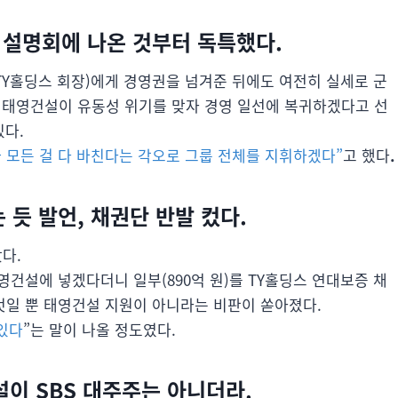
 설명회에 나온 것부터 독특했다.
민(TY홀딩스 회장)에게 경영권을 넘겨준 뒤에도 여전히 실세로 군
 태영건설이 유동성 위기를 맞자 경영 일선에 복귀하겠다고 선
있다.
가 모든 걸 다 바친다는 각오로 그룹 전체를 지휘하겠다”
고 했다
.
 듯 발언, 채권단 반발 컸다.
다.
영건설에 넣겠다더니 일부(890억 원)를 TY홀딩스 연대보증 채
 것일 뿐 태영건설 지원이 아니라는 비판이 쏟아졌다.
 있다
”는 말이 나올 정도였다.
이 SBS 대주주는 아니더라.