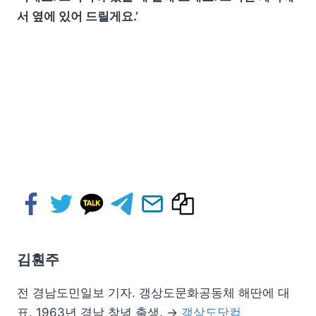
서 옆에 있어 드릴게요.’
김훤주
전 경남도민일보 기자. 갱상도문화공동체 해딴에 대
표. 1963년 경남 창녕 출생. →
갱상도닷컴