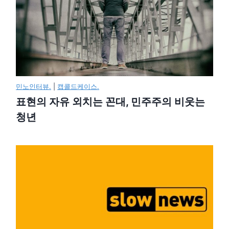
민노인터뷰.
|
캡콜드케이스.
표현의 자유 외치는 꼰대, 민주주의 비웃는
청년