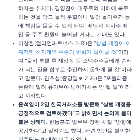
하자는 취지다. 경영진이 대주주의 이해에 복무
하는 것을 막고 물적 분할이나 일감 몰아주기 등
에 책임을 물을 수 있게 된다. 배당과 자사주 매
입 등 주주 환원이 늘어날 거라는 기대도 있다.
이창환(얼라인파트너스 대표)은 “
상법 개정이 이
뤄지면 천지개벽 수준의 변화가 일어날 것
”이라
며 “물적 분할 후 재상장 등 소액주주들에게 손해
가 되는 일을 함부로 추진하지 못하게 될 것”이라
고 말했다. 안효성(중앙일보 기자)은 “포퓰리즘
논란에 밀려 유야무야 넘어가서는 안 될 일”이라
고 지적했다.
윤석열이 2일 한국거래소를 방문해 “상법 개정을
긍정적으로 검토하겠다”고 밝히면서 논의에 불이
붙은 상태
다. 한동훈도 법무부 장관 시절 “방향에
공감한다”고 말하기도 했다. 관련 법안을 발의한
민주당도 반대할 이유가 없다.