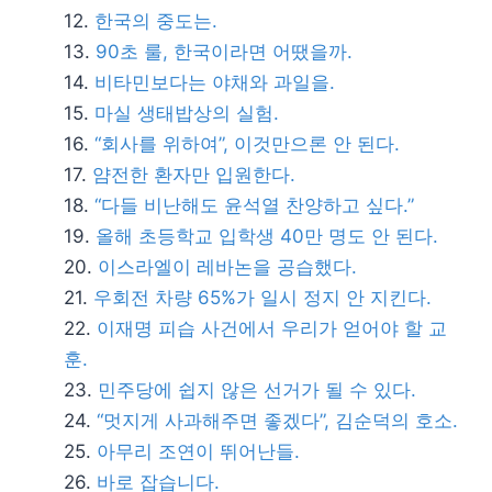
한국의 중도는.
90초 룰, 한국이라면 어땠을까.
비타민보다는 야채와 과일을.
마실 생태밥상의 실험.
“회사를 위하여”, 이것만으론 안 된다.
얌전한 환자만 입원한다.
“다들 비난해도 윤석열 찬양하고 싶다.”
올해 초등학교 입학생 40만 명도 안 된다.
이스라엘이 레바논을 공습했다.
우회전 차량 65%가 일시 정지 안 지킨다.
이재명 피습 사건에서 우리가 얻어야 할 교
훈.
민주당에 쉽지 않은 선거가 될 수 있다.
“멋지게 사과해주면 좋겠다”, 김순덕의 호소.
아무리 조연이 뛰어난들.
바로 잡습니다.