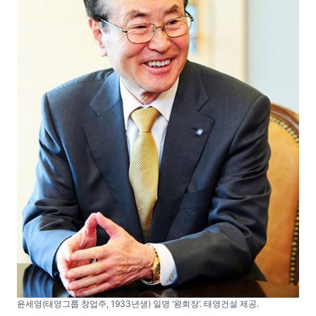
윤세영(태영그룹 창업주, 1933년생) 일명 ‘왕회장’. 태영건설 제공.