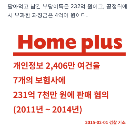
팔아먹고 남긴 부당이득은 232억 원이고, 공정위에
서 부과한 과징금은 4억여 원이다.