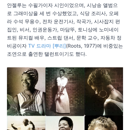
안젤루는 수필가이자 시인이었으며, 시낭송 앨범으
로 그래미상을 세 번 수상했었고, 식당 조리사, 오페
라 수석 무용수, 전차 운전기사, 작곡가, 시사잡지 편
집인, 비서, 인권운동가, 마담뚜, 토니상에 노미네이
트된 뮤지컬 배우, 스트립 댄서, 문학 교수, 자동차 정
비공이자
TV 드라마 [뿌리]
(Roots, 1977)에 비중있는
조연으로 출연한 탤런트이기도 했다.