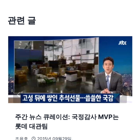
관련 글
주간 뉴스 큐레이션: 국정감사 MVP는
롯데 대관팀
조윤호
2015년 09월29일.