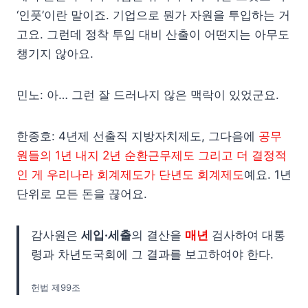
‘인풋’이란 말이죠. 기업으로 뭔가 자원을 투입하는 거
고요. 그런데 정착 투입 대비 산출이 어떤지는 아무도
챙기지 않아요.
민노: 아… 그런 잘 드러나지 않은 맥락이 있었군요.
한종호: 4년제 선출직 지방자치제도, 그다음에
공무
원들의 1년 내지 2년 순환근무제도 그리고 더 결정적
인 게 우리나라 회계제도가 단년도 회계제도
예요. 1년
단위로 모든 돈을 끊어요.
감사원은
세입·세출
의 결산을
매년
검사하여 대통
령과 차년도국회에 그 결과를 보고하여야 한다.
헌법 제99조