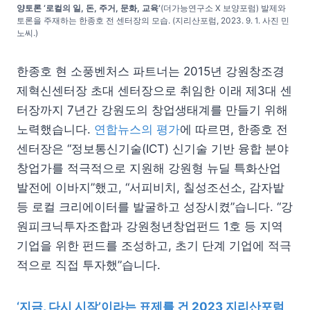
양토론 ‘로컬의 일, 돈, 주거, 문화, 교육’
(더가능연구소 X 보양포럼) 발제와
토론을 주재하는 한종호 전 센터장의 모습. (지리산포럼, 2023. 9. 1. 사진 민
노씨.)
한종호 현 소풍벤처스 파트너는 2015년 강원창조경
제혁신센터장 초대 센터장으로 취임한 이래 제3대 센
터장까지 7년간 강원도의 창업생태계를 만들기 위해
노력했습니다.
연합뉴스의 평가
에 따르면, 한종호 전
센터장은 “정보통신기술(ICT) 신기술 기반 융합 분야
창업가를 적극적으로 지원해 강원형 뉴딜 특화산업
발전에 이바지”했고, “서피비치, 칠성조선소, 감자밭
등 로컬 크리에이터를 발굴하고 성장시켰”습니다. “강
원피크닉투자조합과 강원청년창업펀드 1호 등 지역
기업을 위한 펀드를 조성하고, 초기 단계 기업에 적극
적으로 직접 투자했”습니다.
‘지금, 다시 시작’이라는 표제를 건 2023 지리산포럼