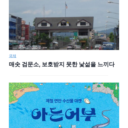
국제
매솟 검문소, 보호받지 못한 낯섦을 느끼다