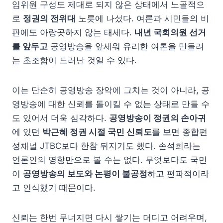
임위원 구성도 제대로 되지 않은 상태에서 노골적으
로
정권의 전위대
노릇에 나섰다. 여론과 시민들의 비
판에도 아랑곳하지 않는 태세다.
내년 국회의원 선거
를 앞두고
공영방송을 앞세워 유리한 여론을 만들려
는 초조함이 드러난 것일 수 있다.
이는 단순히 공영방송 장악에 그치는 것이 아니라, 공
영방송에 대한 신뢰를 돌이킬 수 없는 상태로 만들 수
도 있어서 더욱 심각하다.
공영방송이 정권의 손아귀
에 있던
박근혜 정권 시절 국민 신뢰도
를 보면 종합편
성채널 JTBC보다 한참 뒤지기도 했다. 손석희라는
언론인의 영향만으로 볼 수는 없다. 무엇보다도 국민
이
공영방송의 보도와 논평이 불공정
하고 편파적이라
고 인식했기 때문이다.
신뢰는 한번 무너지면 다시 쌓기는 더디고 어려우며,