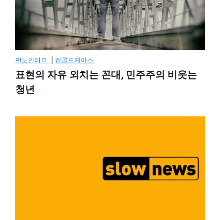
민노인터뷰.
|
캡콜드케이스.
표현의 자유 외치는 꼰대, 민주주의 비웃는
청년