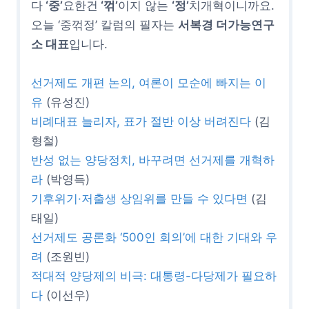
다
‘중’
요한건
‘꺾’
이지 않는
‘정’
치개혁이니까요.
오늘 ‘중꺾정’ 칼럼의 필자는
서복경 더가능연구
소 대표
입니다.
선거제도 개편 논의, 여론이 모순에 빠지는 이
유
(유성진)
비례대표 늘리자, 표가 절반 이상 버려진다
(김
형철)
반성 없는 양당정치, 바꾸려면 선거제를 개혁하
라
(박영득)
기후위기·저출생 상임위를 만들 수 있다면
(김
태일)
선거제도 공론화 ‘500인 회의’에 대한 기대와 우
려
(조원빈)
적대적 양당제의 비극: 대통령-다당제가 필요하
다
(이선우)