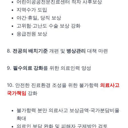
어린이공공전문진료센터 적자 사후보상
지역수가 도입
야간·휴일, 당직 보상
고위험·고난도 수술 보상 강화
응급전원 보상
8.
전공의 배치기준
개편 및
병상관리
대책 마련
9.
필수의료 강화
를 위한 의료인력 양성
10. 안전한 진료환경 조성을 위한 불가항력
의료사고
국가책임
강화
불가항력 분만 의료사고 보상금액·국가분담비율
확대
의료인 부담 완화 및 피해자 구제방안 검토