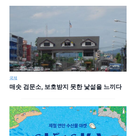
국제
매솟 검문소, 보호받지 못한 낯섦을 느끼다