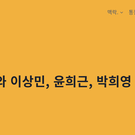
맥락.
통
 이상민, 윤희근, 박희영