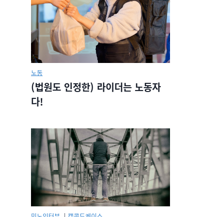
노동
(법원도 인정한) 라이더는 노동자
다!
민노인터뷰.
|
캡콜드케이스.