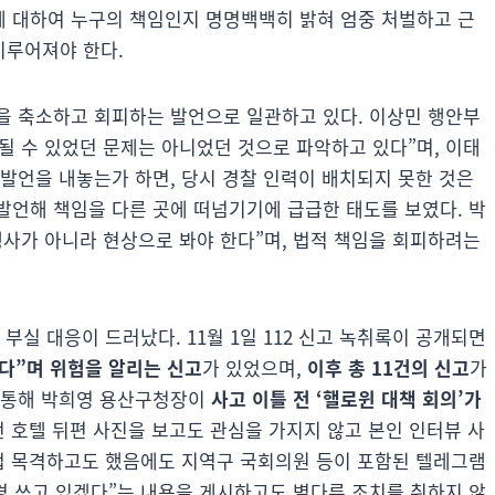
에 대하여 누구의 책임인지 명명백백히 밝혀 엄중 처벌하고 근
이루어져야 한다.
을 축소하고 회피하는 발언으로 일관하고 있다. 이상민 행안부
될 수 있었던 문제는 아니었던 것으로 파악하고 있다”며, 이태
발언을 내놓는가 하면, 당시 경찰 인력이 배치되지 못한 것은
발언해 책임을 다른 곳에 떠넘기기에 급급한 태도를 보였다. 박
행사가 아니라 현상으로 봐야 한다”며, 법적 책임을 회피하려는
부실 대응이 드러났다. 11월 1일 112 신고 녹취록이 공개되면
같다”며 위험을 알리는 신고
가 있었으며,
이후 총 11건의 신고
가
를 통해 박희영 용산구청장이
사고 이틀 전 ‘핼로윈 대책 회의’가
밀턴 호텔 뒤편 사진을 보고도 관심을 가지지 않고 본인 인터뷰 사
직접 목격하고도 했음에도 지역구 국회의원 등이 포함된 텔레그램
경 쓰고 있겠다”는 내용을 게시하고도 별다른 조치를 취하지 않