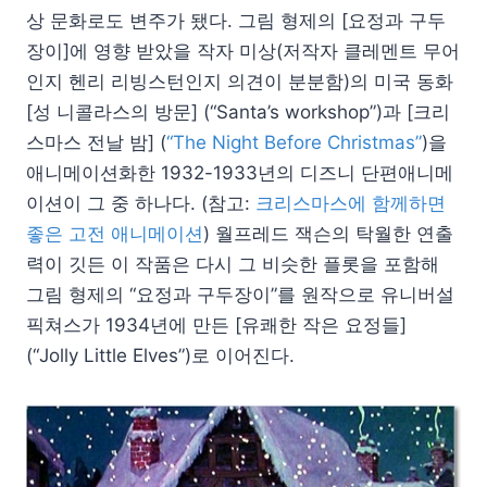
상 문화로도 변주가 됐다. 그림 형제의 [요정과 구두
장이]에 영향 받았을 작자 미상(저작자 클레멘트 무어
인지 헨리 리빙스턴인지 의견이 분분함)의 미국 동화
[성 니콜라스의 방문] (“Santa’s workshop”)과 [크리
스마스 전날 밤] (
“The Night Before Christmas”
)을
애니메이션화한 1932-1933년의 디즈니 단편애니메
이션이 그 중 하나다. (참고:
크리스마스에 함께하면
좋은 고전 애니메이션
) 월프레드 잭슨의 탁월한 연출
력이 깃든 이 작품은 다시 그 비슷한 플롯을 포함해
그림 형제의 “요정과 구두장이”를 원작으로 유니버설
픽쳐스가 1934년에 만든 [유쾌한 작은 요정들]
(“Jolly Little Elves”)로 이어진다.