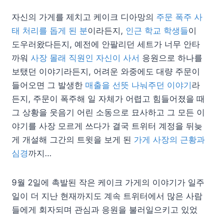
자신의 가게를 제치고 케이크 디아망의
주문 폭주 사
태 처리를 돕게 된 분
이라든지,
인근 학교 학생들
이
도우러왔다든지, 예전에 안팔리던 세트가 너무 안타
까워
사장 몰래 직원인 자신이 사서
응원으로 하나를
보탰던 이야기라든지, 어려운 와중에도 대량 주문이
들어오면 그 발생한
매출을 선뜻 나눠주던 이야기
라
든지, 주문이 폭주해 일 자체가 어렵고 힘들어졌을 때
그 상황을 웃음기 어린 소동으로 묘사하고 그 모든 이
야기를 사장 모르게 쓰다가 결국 트위터 계정을 뒤늦
게 개설해 그간의 트윗을 보게 된
가게 사장의 근황과
심경
까지…
9월 2일에 촉발된 작은 케이크 가게의 이야기가 일주
일이 더 지난 현재까지도 계속 트위터에서 많은 사람
들에게 회자되며 관심과 응원을 불러일으키고 있었