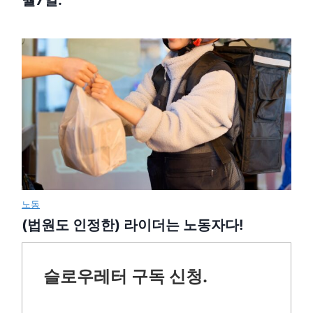
월7일.
노동
(법원도 인정한) 라이더는 노동자다!
슬로우레터 구독 신청.