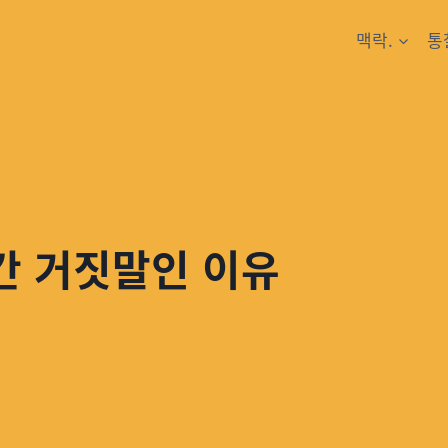
맥락.
통
간 거짓말인 이유