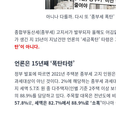
아니나 다를까. 다시 또 ‘종부세 폭탄’
종합부동산세(종부세) 고지서가 발부되자 올해도 어김
가 생긴 지 15년이 지났건만 언론의 ‘세금폭탄’ 타령은
탄’이 아니다.
언론은 15년째 ‘폭탄타령’
정부 발표에 따르면 2021년 주택분 종부세 고지 인원은 9
과세대상이 아닌 것이다. 2%에 해당하는 종부세 과세
지 세액 5.7조 원 중 다주택자(인별 기준 2주택 이상 보유자 
의 88.9%를 담당하고 있다. 주목할 대목은 전년도에 
57.8%
로,
세액은 82.7%에서 88.9%로 ‘소폭’
이나마 