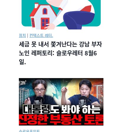
정치
|
컨텍스트 레터.
세금 못 내서 쫓겨난다는 강남 부자
노인 레퍼토리: 슬로우레터 8월6
일.
슬로우포인트