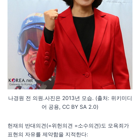
나경원 전 의원.사진은 2013년 모습. (출처: 위키미디
어 공용, CC BY SA 2.0)
헌재의 반대의견(=위헌의견 =소수의견)도 모욕죄가
표현의 자유를 제약함을 지적한다: