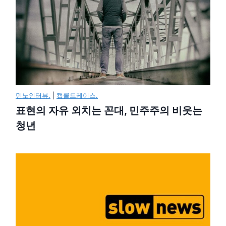
민노인터뷰.
|
캡콜드케이스.
표현의 자유 외치는 꼰대, 민주주의 비웃는
청년