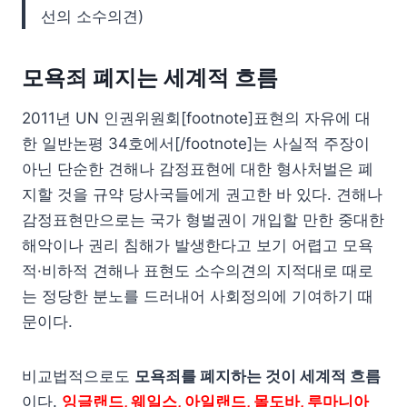
선의 소수의견)
모욕죄 폐지는 세계적 흐름
2011년 UN 인권위원회[footnote]표현의 자유에 대
한 일반논평 34호에서[/footnote]는 사실적 주장이
아닌 단순한 견해나 감정표현에 대한 형사처벌은 폐
지할 것을 규약 당사국들에게 권고한 바 있다. 견해나
감정표현만으로는 국가 형벌권이 개입할 만한 중대한
해악이나 권리 침해가 발생한다고 보기 어렵고 모욕
적·비하적 견해나 표현도 소수의견의 지적대로 때로
는 정당한 분노를 드러내어 사회정의에 기여하기 때
문이다.
비교법적으로도
모욕죄를 폐지하는 것이 세계적 흐름
이다.
잉글랜드, 웨일스, 아일랜드, 몰도바, 루마니아