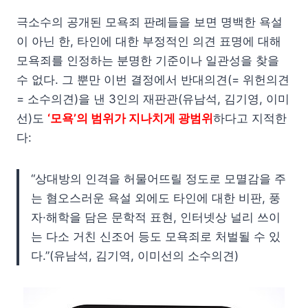
극소수의 공개된 모욕죄 판례들을 보면 명백한 욕설
이 아닌 한, 타인에 대한 부정적인 의견 표명에 대해
모욕죄를 인정하는 분명한 기준이나 일관성을 찾을
수 없다. 그 뿐만 이번 결정에서 반대의견(= 위헌의견
= 소수의견)을 낸 3인의 재판관(유남석, 김기영, 이미
선)도
‘모욕’의 범위가 지나치게 광범위
하다고 지적한
다:
“상대방의 인격을 허물어뜨릴 정도로 모멸감을 주
는 혐오스러운 욕설 외에도 타인에 대한 비판, 풍
자·해학을 담은 문학적 표현, 인터넷상 널리 쓰이
는 다소 거친 신조어 등도 모욕죄로 처벌될 수 있
다.”(유남석, 김기역, 이미선의 소수의견)