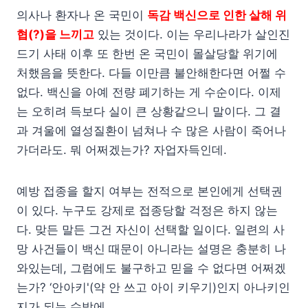
의사나 환자나 온 국민이
독감 백신으로 인한 살해 위
협(?)을 느끼고
있는 것이다. 이는 우리나라가 살인진
드기 사태 이후 또 한번 온 국민이 몰살당할 위기에
처했음을 뜻한다. 다들 이만큼 불안해한다면 어쩔 수
없다. 백신을 아예 전량 폐기하는 게 수순이다. 이제
는 오히려 득보다 실이 큰 상황같으니 말이다. 그 결
과 겨울에 열성질환이 넘쳐나 수 많은 사람이 죽어나
가더라도. 뭐 어쩌겠는가? 자업자득인데.
예방 접종을 할지 여부는 전적으로 본인에게 선택권
이 있다. 누구도 강제로 접종당할 걱정은 하지 않는
다. 맞든 말든 그건 자신이 선택할 일이다. 일련의 사
망 사건들이 백신 때문이 아니라는 설명은 충분히 나
와있는데, 그럼에도 불구하고 믿을 수 없다면 어쩌겠
는가? ‘안아키'(약 안 쓰고 아이 키우기)인지 아나키인
지가 되는 수밖에.