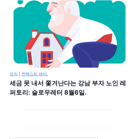
정치
|
컨텍스트 레터.
세금 못 내서 쫓겨난다는 강남 부자 노인 레
퍼토리: 슬로우레터 8월6일.