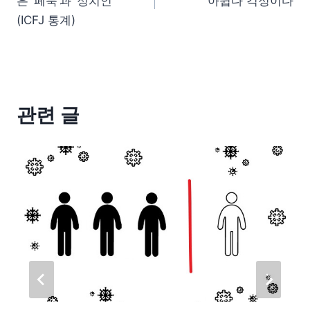
은 ‘페북’과 ‘정치인’
아쉽다 걱정이다
(ICFJ 통계)
관련 글