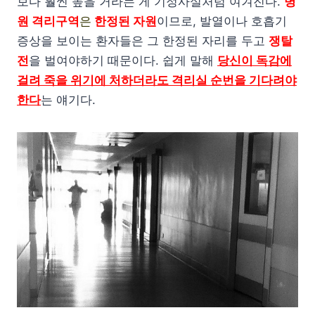
보다 훨씬 높을 거라는 게 기정사실처럼 여겨진다.
병
원 격리구역
은
한정된 자원
이므로, 발열이나 호흡기
증상을 보이는 환자들은 그 한정된 자리를 두고
쟁탈
전
을 벌여야하기 때문이다. 쉽게 말해
당신이 독감에
걸려 죽을 위기에 처하더라도 격리실 순번을 기다려야
한다
는 얘기다.