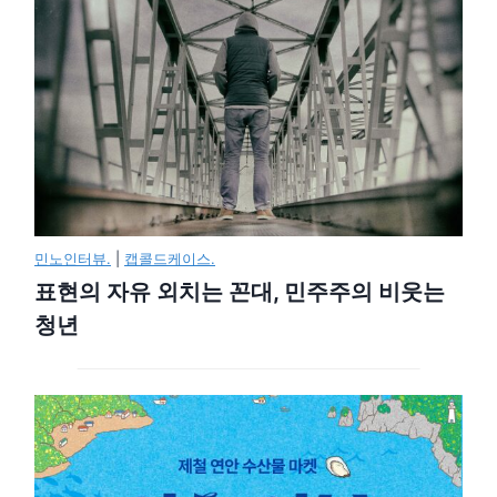
민노인터뷰.
|
캡콜드케이스.
표현의 자유 외치는 꼰대, 민주주의 비웃는
청년