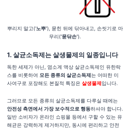
뿌리지 말고(‘
노뿌’
), 묻힌 뒤에 닦아내고, 손씻기로 마
무리(
‘묻닦손’
).
1. 살균소독제는 살생물제의 일종입니다
독한 세제가 아닌, 염소계 액상 살균소독제인 유한락
스를 비롯하여
모든 종류의 살균소독제
는 어떠한 미
사여구로 포장해도 본질적 특징은
살생물제
입니다.
그러므로 모든 종류의 살균소독제를 다루실 때에는
안전성 측면에서 가장 보수적으로 행동
하셔야 합니다.
일반 소비자가 온라인 쇼핑몰 등에서 구할 수 있는 유
해균은 강력하게 제거하지만, 동시에 편리하고 안전