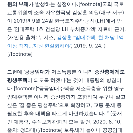
원의 부채
가 발생하는 실정이다.[footnote]국회 국토
교통위원회 소속 자유한국당 김상훈 의원(대구 서구)
이 2019년 9월 24일 한국토지주택공사(LH)에서 받
은 ‘임대주택 1호 건설당 LH 부채증가액’ 자료에 근거.
(재인용 출처: 뉴시스,
김상훈 “임대주택, 한 채당 1억
이상 적자…지원 현실화해야”
, 2019. 9. 24. )
[/footnote]
그런데 ‘
공공임대가
저소득층뿐 아니라
중산층에게도
평생주택
이 되도록 하겠다’는 것이 대통령의 방침이
다.[footnote]“공공임대주택을 저소득층을 위한 영구
임대주택뿐 아니라 중산층까지 포함하여 누구나 살고
싶은 ‘질 좋은 평생주택’으로 확장하고, 교통 문제 등
필요한 후속 대책을 빠르게 마련하겠습니다. ” (문재
인 대통령, 수석보좌관회의 모두 발언, 2020. 8. 10,
출처: 청와대)[/footnote] 보유세가 늘어나 공공임대