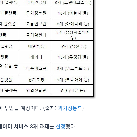
원이 투입될 예정이다. (출처:
과기정통부
)
데이터 서비스 8개 과제
를
선정
했다.