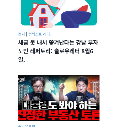
정치
|
컨텍스트 레터.
세금 못 내서 쫓겨난다는 강남 부자
노인 레퍼토리: 슬로우레터 8월6
일.
슬로우포인트