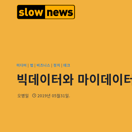
미디어
|
법
|
비즈니스
|
정치
|
테크
빅데이터와 마이데이터
오병일
2019년 05월31일.