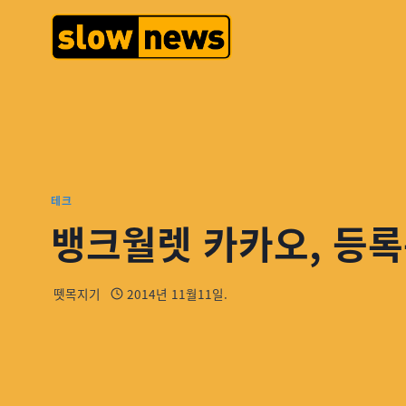
테크
뱅크월렛 카카오, 등록
뗏목지기
2014년 11월11일.