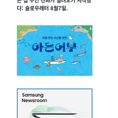
는 집 주인 전화가 걸려오기 시작했
다: 슬로우레터 8월7일.