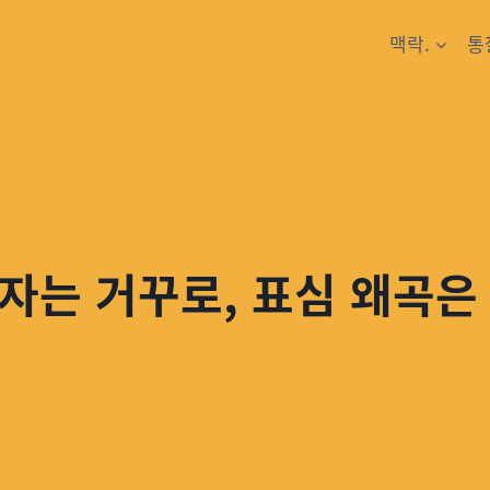
맥락.
통
자는 거꾸로, 표심 왜곡은