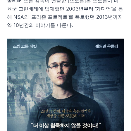
올리버 스톤 감독이 연출한 [스노든]은 스노든이 미
육군 그린베레에 입대했던 2003년부터 ‘가디언’을 통
해 NSA의 ‘프리즘 프로젝트’를 폭로했던 2013년까지
약 10년간의 이야기를 다룬다.