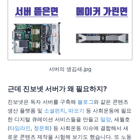
서버의 생김새.jpg
근데 진보넷 서버가 왜 필요하지?
진보넷은 독자 서버를 구축해
블로그
와 같은 콘텐츠
생산 플랫폼 및
소셜펀치
,
따오기
등 사회운동에 필요
한 디지털 큐레이션 서비스들을 만들고
밀양
, 세월호
(
타임라인
,
청문회
) 등 사회운동 이슈에 결합해서 새
로운 콘텐츠 제작을 시험해 보기도 했습니다. 또 노동