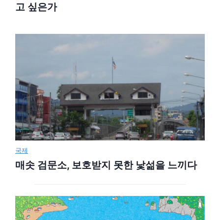
고 싶은가
국제
매솟 검문소, 보호받지 못한 낯섦을 느끼다