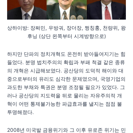
상하이방: 장쩌민, 우방궈, 장더장, 쩡칭훙, 천량위, 왕
후닝 (상단 왼쪽부터 시계방향으로)
하지만 단파의 정치개혁도 온전히 받아들여지기는 힘
들었다. 분명 법치주의의 확립과 부패 척결 같은 종류
의 개혁은 시급해보였다. 공산당의 도덕적 해이와 대
중으로부터의 유리도 심각한 문제였으며, 국영기업의
과도한 부채와 특권은 분명 조정될 필요가 있었다. 그
러나 공산당의 지도력을 뒤로 물리는 자유주의적 개
혁이 어떤 통제불가능한 파급효과를 낼지는 점점 불
투명해졌다.
2008년 미국발 금융위기와 그 이후 유로존 위기는 민