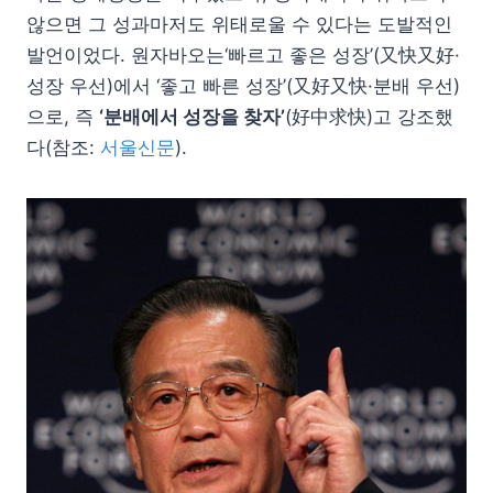
않으면 그 성과마저도 위태로울 수 있다는 도발적인
발언이었다. 원자바오는‘빠르고 좋은 성장’(又快又好·
성장 우선)에서 ‘좋고 빠른 성장’(又好又快·분배 우선)
으로, 즉
‘분배에서 성장을 찾자’
(好中求快)고 강조했
다(참조:
서울신문
).