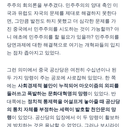
주주의 회의론을 부추겼다. 민주주의의 양대 축인 미
국과 유럽도 자국의 문제를 제대로 해결하지 못한다
면, 그만큼 발전도 하지 못했고 더 심각한 문제를 가
진 중국에서 민주주의를 시도하는 것이 가능할까? 아
니 애초에 민주주의를 할 필요가 있을까? 민주주의를
당면과제에 대한 해결책으로 여기는 개혁파들의 입지
는 점차 좁아지고 있었다.
그런 의미에서 중국 공산당은 여전히 수십년이나 된
두 가지 망령이 주는 공포에 사로잡혀 있었다. 한 쪽
에는
사회경제적 불만이 누적되어 마오이즘의 외피를
둘러쓰고 폭발하는
문화대혁명의 망령
이 있었다. 반
대쪽에는
정치적 통제력을 어설프게 놓아줄 때 공산당
의 통치 자체를 부정하는 세력이 발호할 천안문의 망
령
이 있었다. 공산당의 입장에서 이 두 망령이 활보하
게 방치하는 것은 용납할 수 없었다. 그러나 보시라이