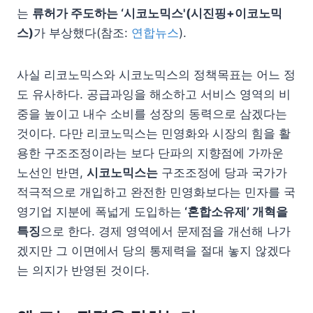
는
류허가 주도하는 ‘시코노믹스'(시진핑+이코노믹
스)
가 부상했다(참조:
연합뉴스
).
사실 리코노믹스와 시코노믹스의 정책목표는 어느 정
도 유사하다. 공급과잉을 해소하고 서비스 영역의 비
중을 높이고 내수 소비를 성장의 동력으로 삼겠다는
것이다. 다만 리코노믹스는 민영화와 시장의 힘을 활
용한 구조조정이라는 보다 단파의 지향점에 가까운
노선인 반면,
시코노믹스는
구조조정에 당과 국가가
적극적으로 개입하고 완전한 민영화보다는 민자를 국
영기업 지분에 폭넓게 도입하는
‘혼합소유제’ 개혁을
특징
으로 한다. 경제 영역에서 문제점을 개선해 나가
겠지만 그 이면에서 당의 통제력을 절대 놓지 않겠다
는 의지가 반영된 것이다.