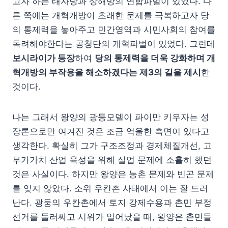
고자 하는 태자당과 상해방의 연합파벌이 있었다. 다
른 쪽에는 개혁개방이 초래한 문제를 극복하고자 당
의 통제력을 놓아주고 민간영역과 시민사회의 참여를
독려해야한다는 공청단의 개혁파벌이 있었다. 그런데
보시라이가 등장
하여
당의 통제력을 더욱 강화하며 개
혁개방의 부작용을 해소하겠다는 제3의 길을 제시
한
것이다.
나는 그래서 왕양의 광둥모델이 파이만 키우자는 성
장론으로만 여겨진 것은 조금 억울한 측면이 있다고
생각한다. 확실히 그가 구조조정과 경제체질개선, 고
부가가치 산업 육성을 위해 실업 문제에 소홀히 했던
것은 사실이다. 하지만 왕양은 농촌 문제와 빈곤 문제
를 잊지 않았다. 소위 우칸촌 사태에서 이는 잘 드러
난다. 광둥의 우칸촌에서 토지 강제수용과 촌민 부정
선거를 둘러싸고 시위가 일어났을 때, 왕양은 촌민들