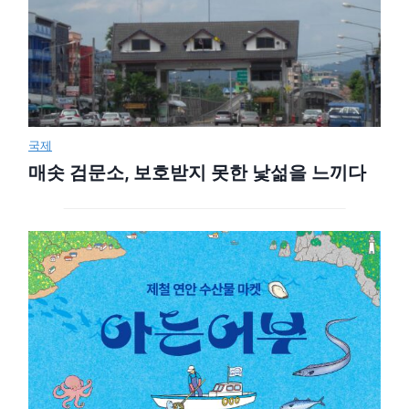
국제
매솟 검문소, 보호받지 못한 낯섦을 느끼다