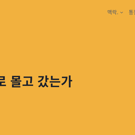
맥락.
통
로 몰고 갔는가