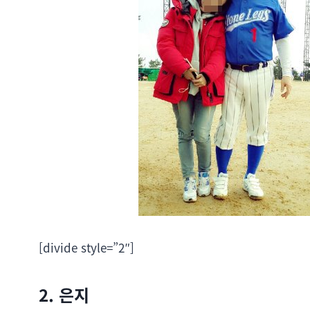
[divide style=”2″]
2. 은지