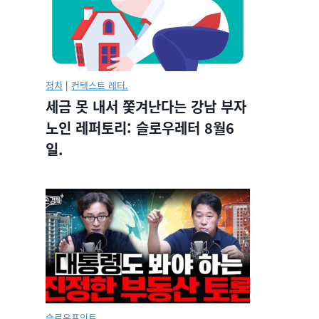
정치
|
컨텍스트 레터.
세금 못 내서 쫓겨난다는 강남 부자
노인 레퍼토리: 슬로우레터 8월6
일.
슬로우포인트