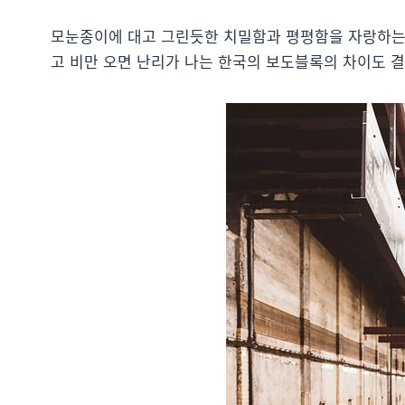
모눈종이에 대고 그린듯한 치밀함과 평평함을 자랑하는
고 비만 오면 난리가 나는 한국의 보도블록의 차이도 결