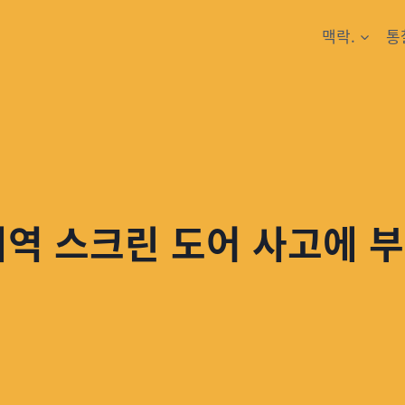
맥락.
통
의역 스크린 도어 사고에 