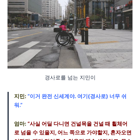
경사로를 넘는 지민이
지민:
“이거 완전 신세계야. 여기(경사로) 너무 쉬
워.”
엄마:
“사실 어딜 다니면 건널목을 건널 때 휠체어
로 넘을 수 있을지, 어느 쪽으로 가야할지, 혼자오면