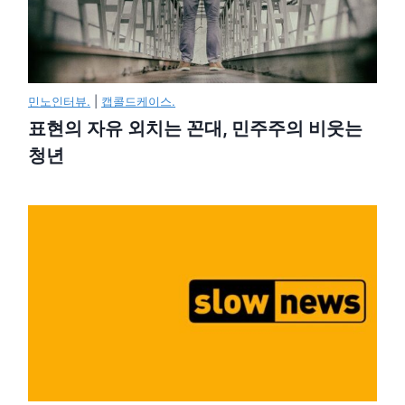
민노인터뷰.
|
캡콜드케이스.
표현의 자유 외치는 꼰대, 민주주의 비웃는
청년