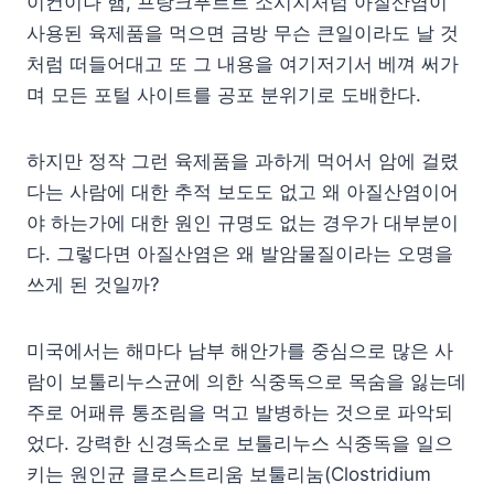
이컨이나 햄, 프랑크푸르트 소시지처럼 아질산염이
사용된 육제품을 먹으면 금방 무슨 큰일이라도 날 것
처럼 떠들어대고 또 그 내용을 여기저기서 베껴 써가
며 모든 포털 사이트를 공포 분위기로 도배한다.
하지만 정작 그런 육제품을 과하게 먹어서 암에 걸렸
다는 사람에 대한 추적 보도도 없고 왜 아질산염이어
야 하는가에 대한 원인 규명도 없는 경우가 대부분이
다. 그렇다면 아질산염은 왜 발암물질이라는 오명을
쓰게 된 것일까?
미국에서는 해마다 남부 해안가를 중심으로 많은 사
람이 보툴리누스균에 의한 식중독으로 목숨을 잃는데
주로 어패류 통조림을 먹고 발병하는 것으로 파악되
었다. 강력한 신경독소로 보툴리누스 식중독을 일으
키는 원인균 클로스트리움 보툴리눔(Clostridium