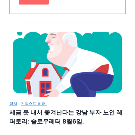
정치
|
컨텍스트 레터.
세금 못 내서 쫓겨난다는 강남 부자 노인 레
퍼토리: 슬로우레터 8월6일.