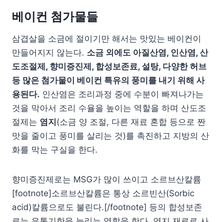
베이컨 첨가물들
삼겹살을 소금에 절이기만 해서는 맛있는 베이컨이
만들어지지 않는다.
소금 외에도 아질산염, 인산염, 산
도조절제, 향미증진제, 합성보존료, 설탕, 다양한 허브
등 많은 첨가물이 베이컨 특유의 풍미를 내기 위해 사
용된다.
인산염은 조리과정 중에 수분이 빠져나가는
것을 막아서 조리 수율을 높이는 역할을 하며 산도조
절제는
염지
(소금 양 조절, 다른 재료 혼합 등으로 짠
맛을 줄이고 풍미를 살리는 것)를 촉진하고 지방의 산
화를 막는 구실을 한다.
향미증진제로는 MSG가 많이 쓰이고 소르브산칼륨
[footnote]소르브산칼륨은 통상 소르빈산(Sorbic
acid)칼륨으로도 불린다.[/footnote] 등의 합성보존
료는 유통기한을 늘리는 역할을 한다. 염지 재료로 사