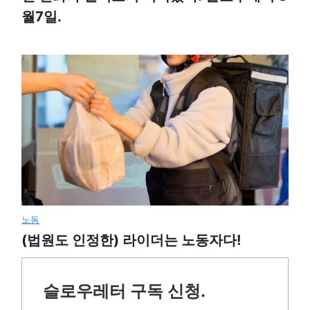
월7일.
노동
(법원도 인정한) 라이더는 노동자다!
슬로우레터 구독 신청.