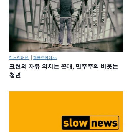
민노인터뷰.
|
캡콜드케이스.
표현의 자유 외치는 꼰대, 민주주의 비웃는
청년