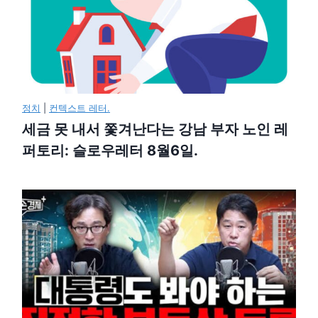
정치
|
컨텍스트 레터.
세금 못 내서 쫓겨난다는 강남 부자 노인 레
퍼토리: 슬로우레터 8월6일.