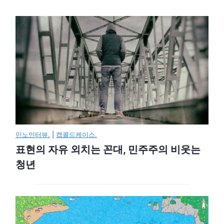
민노인터뷰.
|
캡콜드케이스.
표현의 자유 외치는 꼰대, 민주주의 비웃는
청년