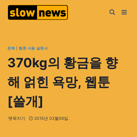
문화
|
웹툰 사용 설명서
370kg의 황금을 향
해 얽힌 욕망, 웹툰
[쓸개]
뗏목지기
2015년 02월06일.