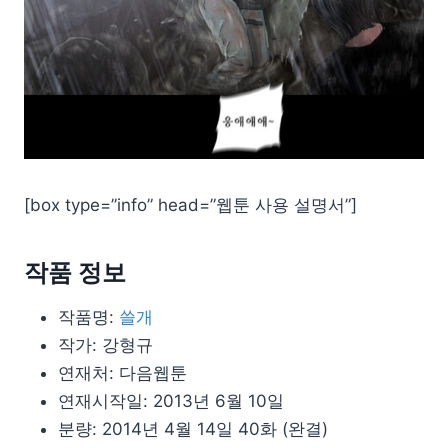
[box type=”info” head=”웹툰 사용 설명서”]
작품 정보
작품명:
쓸개
작가: 강형규
연재처: 다음웹툰
연재시작일: 2013년 6월 10일
분량: 2014년 4월 14일 40화 (완결)