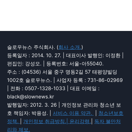
슬로우뉴스 주식회사. (
회사 소개.
)
등록일자 : 2014. 10. 27. | 대표이사 발행인: 이정환 |
편집인: 강성모. | 등록번호: 서울-아55040.
주소 : (04536) 서울 중구 명동2길 57 태평양빌딩
1002호 슬로우뉴스. | 사업자 등록 : 731-86-02969
| 전화 : 0507-1328-1033 | 대표 이메일 :
black@slownews.kr
발행일자: 2012. 3. 26 | 개인정보 관리와 청소년 보
호 책임자: 박용성. |
서비스 이용 약관.
|
청소년보호
정책.
|
개인정보 취급방침.|
윤리강령.
|
독자 불만처
리와 제보.