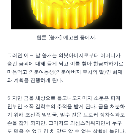
웹툰 [쓸개] 예고편 중에서.
그러던 어느 날 쓸개는 의붓아버지로부터 어머니가
숨긴 금괴에 대해 듣게 되고 이를 찾아 현금화하기로
마음먹고 의붓여동생(의붓아버지 후처의 딸)인 희재
와 계획을 진행하게 된다.
하지만 금을 세상으로 들고나오자마자 소문은 퍼져
친부인 조폭 길학수의 추적을 받게 된다. 금을 처분하
기 위해 조선족 밀입국, 밀수 전문 브로커 장차식과도
손을 잡게 되지만, 그마저도 의심스러워지면서 누구
도 믿을 수 없고 한 치 앞도 알 수 없는 상황에 놓인다.