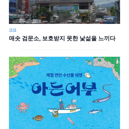
국제
매솟 검문소, 보호받지 못한 낯섦을 느끼다