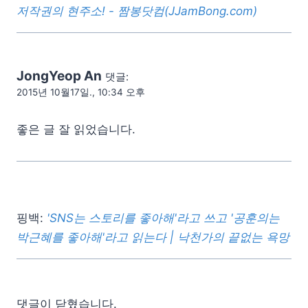
저작권의 현주소! - 짬봉닷컴(JJamBong.com)
JongYeop An
댓글:
2015년 10월17일., 10:34 오후
좋은 글 잘 읽었습니다.
핑백:
'SNS는 스토리를 좋아해'라고 쓰고 '공훈의는
박근혜를 좋아해'라고 읽는다 | 낙천가의 끝없는 욕망
댓글이 닫혔습니다.