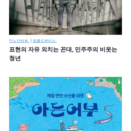
민노인터뷰.
|
캡콜드케이스.
표현의 자유 외치는 꼰대, 민주주의 비웃는
청년