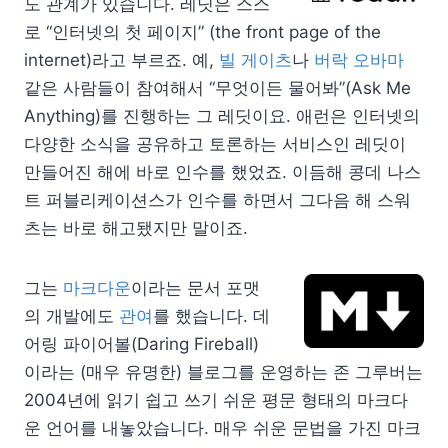
도 관계가 있습니다. 레딧은 스스
로 “인터넷의 첫 페이지” (the front page of the
internet)라고 부르죠. 예,
빌 게이츠
나
버락 오바마
같은 사람들이 참여해서 “무엇이든 물어봐”(Ask Me
Anything)를 진행하는 그 레딧이요. 애런은 인터넷의
다양한 소식을 공유하고 토론하는 서비스인 레딧이
만들어진 해에 바로 인수를 했었죠. 이듬해 콩데 나스
트 퍼블리케이션스가 인수를 하면서 그다음 해 스워
츠는 바로 해고됐지만 말이죠.
그는
마크다운
이라는 문서 포맷
의 개발에도
관여
를 했습니다. 데
어링 파이어볼(Daring Fireball)
이라는 (매우 유명한) 블로그를 운영하는 존 그루버는
2004년에 읽기 쉽고 쓰기 쉬운 평문 형태의 마크다
운 언어를 내놓았습니다. 매우 쉬운 문법을 가진 마크