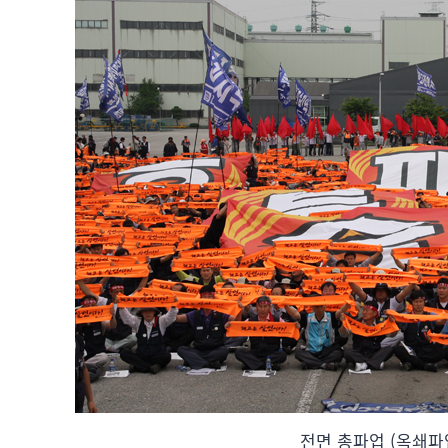
전면 총파업 (옥쇄파업)