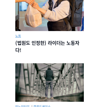
노동
(법원도 인정한) 라이더는 노동자
다!
민노인터뷰.
|
캡콜드케이스.