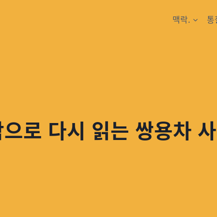
맥락.
통
람으로 다시 읽는 쌍용차 